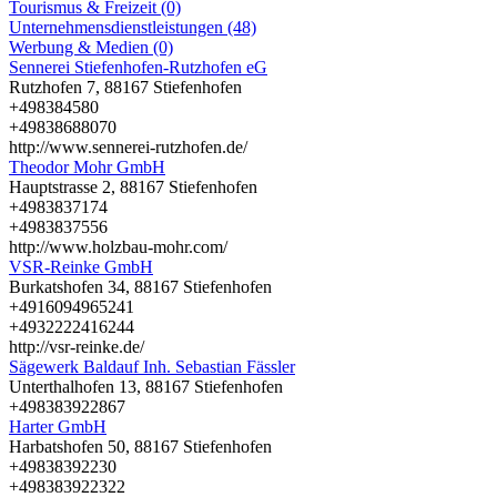
Tourismus & Freizeit (0)
Unternehmensdienstleistungen (48)
Werbung & Medien (0)
Sennerei Stiefenhofen-Rutzhofen eG
Rutzhofen 7, 88167 Stiefenhofen
+498384580
+49838688070
http://www.sennerei-rutzhofen.de/
Theodor Mohr GmbH
Hauptstrasse 2, 88167 Stiefenhofen
+4983837174
+4983837556
http://www.holzbau-mohr.com/
VSR-Reinke GmbH
Burkatshofen 34, 88167 Stiefenhofen
+4916094965241
+4932222416244
http://vsr-reinke.de/
Sägewerk Baldauf Inh. Sebastian Fässler
Unterthalhofen 13, 88167 Stiefenhofen
+498383922867
Harter GmbH
Harbatshofen 50, 88167 Stiefenhofen
+49838392230
+498383922322