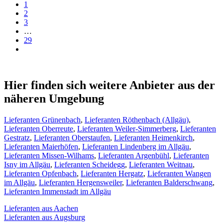
1
2
3
…
29
Hier finden sich weitere Anbieter aus der
näheren Umgebung
Lieferanten Grünenbach
,
Lieferanten Röthenbach (Allgäu)
,
Lieferanten Oberreute
,
Lieferanten Weiler-Simmerberg
,
Lieferanten
Gestratz
,
Lieferanten Oberstaufen
,
Lieferanten Heimenkirch
,
Lieferanten Maierhöfen
,
Lieferanten Lindenberg im Allgäu
,
Lieferanten Missen-Wilhams
,
Lieferanten Argenbühl
,
Lieferanten
Isny im Allgäu
,
Lieferanten Scheidegg
,
Lieferanten Weitnau
,
Lieferanten Opfenbach
,
Lieferanten Hergatz
,
Lieferanten Wangen
im Allgäu
,
Lieferanten Hergensweiler
,
Lieferanten Balderschwang
,
Lieferanten Immenstadt im Allgäu
Lieferanten aus Aachen
Lieferanten aus Augsburg