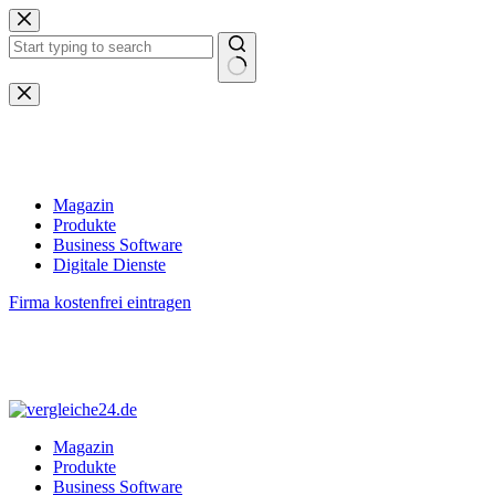
Zum
Inhalt
springen
Keine
Ergebnisse
Magazin
Produkte
Business Software
Digitale Dienste
Firma kostenfrei eintragen
Magazin
Produkte
Business Software