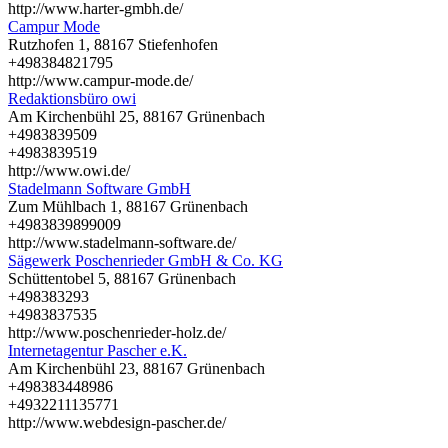
http://www.harter-gmbh.de/
Campur Mode
Rutzhofen 1, 88167 Stiefenhofen
+498384821795
http://www.campur-mode.de/
Redaktionsbüro owi
Am Kirchenbühl 25, 88167 Grünenbach
+4983839509
+4983839519
http://www.owi.de/
Stadelmann Software GmbH
Zum Mühlbach 1, 88167 Grünenbach
+4983839899009
http://www.stadelmann-software.de/
Sägewerk Poschenrieder GmbH & Co. KG
Schüttentobel 5, 88167 Grünenbach
+498383293
+4983837535
http://www.poschenrieder-holz.de/
Internetagentur Pascher e.K.
Am Kirchenbühl 23, 88167 Grünenbach
+498383448986
+4932211135771
http://www.webdesign-pascher.de/