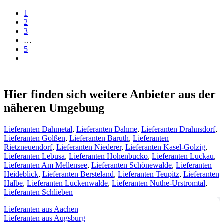
1
2
3
…
5
Hier finden sich weitere Anbieter aus der
näheren Umgebung
Lieferanten Dahmetal
,
Lieferanten Dahme
,
Lieferanten Drahnsdorf
,
Lieferanten Golßen
,
Lieferanten Baruth
,
Lieferanten
Rietzneuendorf
,
Lieferanten Niederer
,
Lieferanten Kasel-Golzig
,
Lieferanten Lebusa
,
Lieferanten Hohenbucko
,
Lieferanten Luckau
,
Lieferanten Am Mellensee
,
Lieferanten Schönewalde
,
Lieferanten
Heideblick
,
Lieferanten Bersteland
,
Lieferanten Teupitz
,
Lieferanten
Halbe
,
Lieferanten Luckenwalde
,
Lieferanten Nuthe-Urstromtal
,
Lieferanten Schlieben
Lieferanten aus Aachen
Lieferanten aus Augsburg