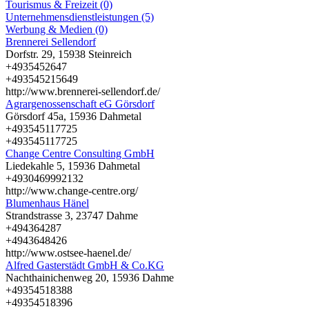
Tourismus & Freizeit (0)
Unternehmensdienstleistungen (5)
Werbung & Medien (0)
Brennerei Sellendorf
Dorfstr. 29, 15938 Steinreich
+4935452647
+493545215649
http://www.brennerei-sellendorf.de/
Agrargenossenschaft eG Görsdorf
Görsdorf 45a, 15936 Dahmetal
+493545117725
+493545117725
Change Centre Consulting GmbH
Liedekahle 5, 15936 Dahmetal
+4930469992132
http://www.change-centre.org/
Blumenhaus Hänel
Strandstrasse 3, 23747 Dahme
+494364287
+4943648426
http://www.ostsee-haenel.de/
Alfred Gasterstädt GmbH & Co.KG
Nachthainichenweg 20, 15936 Dahme
+49354518388
+49354518396