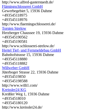
http://www.alfred-gasterstaedt.de/
Flämingschlosserei GmbH
Gewerbegebiet 5, 15936 Dahme
+493545118975
+493545118976
http://www.flaemingschlosserei.de/
Torsten Strelow
Herzberger Chaussee 19, 15936 Dahme
+493545190562
+493545190581
http://www.schlosserei-strelow.de/
Hertel Tief- und Fernmeldebau GmbH
Bahnhofstrasse 15, 15936 Dahme
+493545118880
+493545118882
Willweber GmbH
Jüterboger Strasse 22, 15936 Dahme
+49354519850
+493545198588
http://www.willi1.com/
Kreissler24 KG
Kreißler Weg 1, 15936 Dahme
+49354518010
+493545180120
http://www.kreissler24.de/