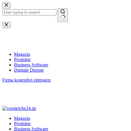
Zum
Inhalt
springen
Keine
Ergebnisse
Magazin
Produkte
Business Software
Digitale Dienste
Firma kostenfrei eintragen
Magazin
Produkte
Business Software