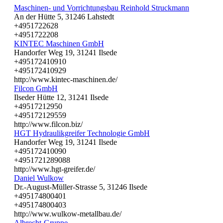
Maschinen- und Vorrichtungsbau Reinhold Struckmann
An der Hütte 5, 31246 Lahstedt
+4951722628
+4951722208
KINTEC Maschinen GmbH
Handorfer Weg 19, 31241 Ilsede
+495172410910
+495172410929
http://www.kintec-maschinen.de/
Filcon GmbH
Ilseder Hütte 12, 31241 Ilsede
+49517212950
+495172129559
http://www.filcon.biz/
HGT Hydraulikgreifer Technologie GmbH
Handorfer Weg 19, 31241 Ilsede
+495172410090
+4951721289088
http://www.hgt-greifer.de/
Daniel Wulkow
Dr.-August-Müller-Strasse 5, 31246 Ilsede
+495174800401
+495174800403
http://www.wulkow-metallbau.de/
Albrecht-Gruppe