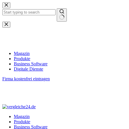
Zum
Inhalt
springen
Keine
Ergebnisse
Magazin
Produkte
Business Software
Digitale Dienste
Firma kostenfrei eintragen
Magazin
Produkte
Business Software