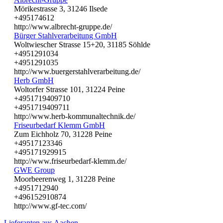
Mörikestrasse 3, 31246 Ilsede
+495174612
http://www.albrecht-gruppe.de/
Bürger Stahlverarbeitung GmbH
Woltwiescher Strasse 15+20, 31185 Söhlde
+4951291034
+4951291035
http://www.buergerstahlverarbeitung.de/
Herb GmbH
Woltorfer Strasse 101, 31224 Peine
+4951719409710
+4951719409711
http://www.herb-kommunaltechnik.de/
Friseurbedarf Klemm GmbH
Zum Eichholz 70, 31228 Peine
+49517123346
+495171929915
http://www.friseurbedarf-klemm.de/
GWE Group
Moorbeerenweg 1, 31228 Peine
+4951712940
+496152910874
http://www.gf-tec.com/
Lieferanten aus Aachen