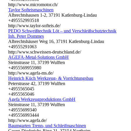
http://www.micromotor.ch/
Taylor Softeismaschinen
Albrechtshausen 1-2, 37191 Katlenburg-Lindau
+495552993518
http://www.taylor-softeis.de/
PEDO Schweißtechnik Löt – und Verschleißschutztechnik
Inh. Peter Dommes
Albrechtshäuser Weg 16, 37191 Katlenburg-Lindau
+49555291063
http://www.schweissen-deutschland.de/
AGEFA-Metal-Solutions GmbH
Steinstrasse 11, 37199 Wulften
+4955569955980
http://www.agefa-ms.de/
Heinrich Küch Werkzeug- & Vorrichtungsbau
Peterstrasse 42, 37199 Wulften
+4955565045
+4955565046
Agefa Werkzeugproduktions GmbH
Steinstrasse 11, 37199 Wulften
+49555699340
+495556993444
http://www.agefa.de/
Baumgarten Trenn- und Schleifmaschinen
Georg-Diederichs-Ring 21, 37154 Northeim