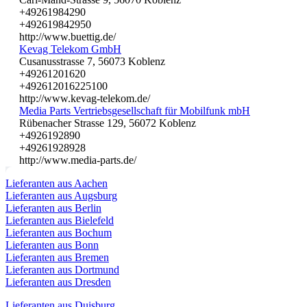
+49261984290
+492619842950
http://www.buettig.de/
Kevag Telekom GmbH
Cusanusstrasse 7, 56073 Koblenz
+49261201620
+492612016225100
http://www.kevag-telekom.de/
Media Parts Vertriebsgesellschaft für Mobilfunk mbH
Rübenacher Strasse 129, 56072 Koblenz
+4926192890
+49261928928
http://www.media-parts.de/
Lieferanten aus Aachen
Lieferanten aus Augsburg
Lieferanten aus Berlin
Lieferanten aus Bielefeld
Lieferanten aus Bochum
Lieferanten aus Bonn
Lieferanten aus Bremen
Lieferanten aus Dortmund
Lieferanten aus Dresden
Lieferanten aus Duisburg