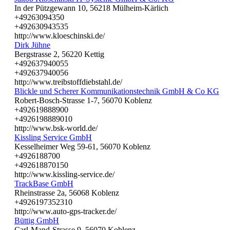
In der Pützgewann 10, 56218 Mülheim-Kärlich
+49263094350
+492630943535
http://www.kloeschinski.de/
Dirk Jühne
Bergstrasse 2, 56220 Kettig
+492637940055
+492637940056
http://www.treibstoffdiebstahl.de/
Blickle und Scherer Kommunikationstechnik GmbH & Co KG
Robert-Bosch-Strasse 1-7, 56070 Koblenz
+492619888900
+4926198889010
http://www.bsk-world.de/
Kissling Service GmbH
Kesselheimer Weg 59-61, 56070 Koblenz
+4926188700
+492618870150
http://www.kissling-service.de/
TrackBase GmbH
Rheinstrasse 2a, 56068 Koblenz
+4926197352310
http://www.auto-gps-tracker.de/
Büttig GmbH
Carl-Mand-Strasse 9, 56070 Koblenz