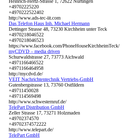
Heinrich-Hertz-Strasse 1, 72622 Nürtingen
+49702225220
+4970222522402
http://www.ads-tec-iit.com
Das Telefon Haus Inh. Michael Hermann
Dettinger Strasse 48, 73230 Kirchheim unter Teck
+4970218046522
+4970218046523
https://www.facebook.com/PhoneHouseKirchheimTeck/
myCDVD – media driven
Schurwaldstrasse 27, 73773 Aichwald
+4971166466522
+4971166464958
http://mycdvd.de/
VEIT Nachrichtentechnik Vertriebs-GmbH
Gutenbergstrasse 13, 73760 Ostfildern
+49711450028
+497114569498
http://www.schwesternruf.de/
TelePart Distribution GmbH
Zeller Strasse 17, 73271 Holzmaden
+49702374570
+49702374572222
http://www.telepart.de/
TelePart GmbH