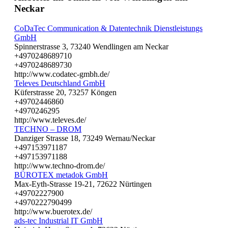
Neckar
CoDaTec Communication & Datentechnik Dienstleistungs
GmbH
Spinnerstrasse 3, 73240 Wendlingen am Neckar
+4970248689710
+4970248689730
http://www.codatec-gmbh.de/
Televes Deutschland GmbH
Küferstrasse 20, 73257 Köngen
+49702446860
+4970246295
http://www.televes.de/
TECHNO – DROM
Danziger Strasse 18, 73249 Wernau/Neckar
+497153971187
+497153971188
http://www.techno-drom.de/
BÜROTEX metadok GmbH
Max-Eyth-Strasse 19-21, 72622 Nürtingen
+49702227900
+4970222790499
http://www.buerotex.de/
ads-tec Industrial IT GmbH