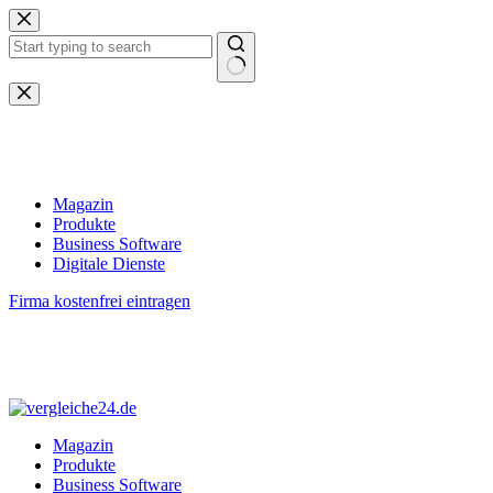
Zum
Inhalt
springen
Keine
Ergebnisse
Magazin
Produkte
Business Software
Digitale Dienste
Firma kostenfrei eintragen
Magazin
Produkte
Business Software