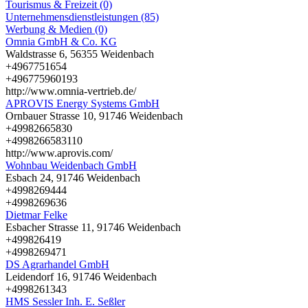
Tourismus & Freizeit (0)
Unternehmensdienstleistungen (85)
Werbung & Medien (0)
Omnia GmbH & Co. KG
Waldstrasse 6, 56355 Weidenbach
+4967751654
+496775960193
http://www.omnia-vertrieb.de/
APROVIS Energy Systems GmbH
Ornbauer Strasse 10, 91746 Weidenbach
+49982665830
+4998266583110
http://www.aprovis.com/
Wohnbau Weidenbach GmbH
Esbach 24, 91746 Weidenbach
+4998269444
+4998269636
Dietmar Felke
Esbacher Strasse 11, 91746 Weidenbach
+499826419
+4998269471
DS Agrarhandel GmbH
Leidendorf 16, 91746 Weidenbach
+4998261343
HMS Sessler Inh. E. Seßler