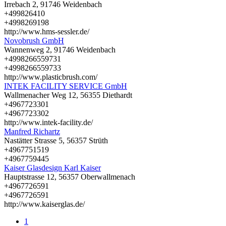
Irrebach 2, 91746 Weidenbach
+499826410
+4998269198
http://www.hms-sessler.de/
Novobrush GmbH
Wannenweg 2, 91746 Weidenbach
+4998266559731
+4998266559733
http://www.plasticbrush.com/
INTEK FACILITY SERVICE GmbH
Wallmenacher Weg 12, 56355 Diethardt
+4967723301
+4967723302
http://www.intek-facility.de/
Manfred Richartz
Nastätter Strasse 5, 56357 Strüth
+4967751519
+4967759445
Kaiser Glasdesign Karl Kaiser
Hauptstrasse 12, 56357 Oberwallmenach
+4967726591
+4967726591
http://www.kaiserglas.de/
1