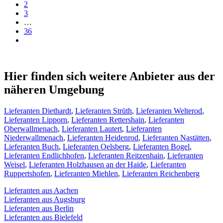
2
3
…
36
Hier finden sich weitere Anbieter aus der
näheren Umgebung
Lieferanten Diethardt
,
Lieferanten Strüth
,
Lieferanten Welterod
,
Lieferanten Lipporn
,
Lieferanten Rettershain
,
Lieferanten
Oberwallmenach
,
Lieferanten Lautert
,
Lieferanten
Niederwallmenach
,
Lieferanten Heidenrod
,
Lieferanten Nastätten
,
Lieferanten Buch
,
Lieferanten Oelsberg
,
Lieferanten Bogel
,
Lieferanten Endlichhofen
,
Lieferanten Reitzenhain
,
Lieferanten
Weisel
,
Lieferanten Holzhausen an der Haide
,
Lieferanten
Ruppertshofen
,
Lieferanten Miehlen
,
Lieferanten Reichenberg
Lieferanten aus Aachen
Lieferanten aus Augsburg
Lieferanten aus Berlin
Lieferanten aus Bielefeld