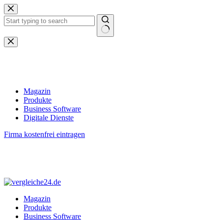
Zum
Inhalt
springen
Keine
Ergebnisse
Magazin
Produkte
Business Software
Digitale Dienste
Firma kostenfrei eintragen
Magazin
Produkte
Business Software