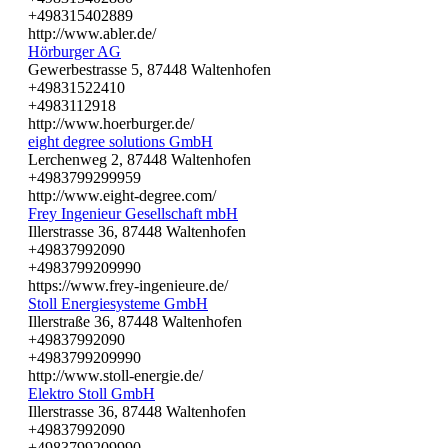
+498315402889
http://www.abler.de/
Hörburger AG
Gewerbestrasse 5, 87448 Waltenhofen
+49831522410
+4983112918
http://www.hoerburger.de/
eight degree solutions GmbH
Lerchenweg 2, 87448 Waltenhofen
+4983799299959
http://www.eight-degree.com/
Frey Ingenieur Gesellschaft mbH
Illerstrasse 36, 87448 Waltenhofen
+49837992090
+4983799209990
https://www.frey-ingenieure.de/
Stoll Energiesysteme GmbH
Illerstraße 36, 87448 Waltenhofen
+49837992090
+4983799209990
http://www.stoll-energie.de/
Elektro Stoll GmbH
Illerstrasse 36, 87448 Waltenhofen
+49837992090
+4983799209990