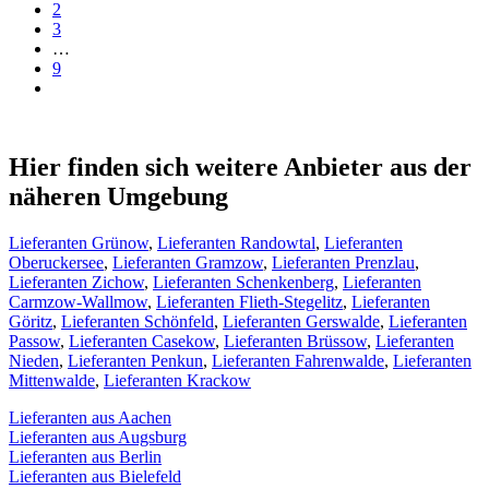
2
3
…
9
Hier finden sich weitere Anbieter aus der
näheren Umgebung
Lieferanten Grünow
,
Lieferanten Randowtal
,
Lieferanten
Oberuckersee
,
Lieferanten Gramzow
,
Lieferanten Prenzlau
,
Lieferanten Zichow
,
Lieferanten Schenkenberg
,
Lieferanten
Carmzow-Wallmow
,
Lieferanten Flieth-Stegelitz
,
Lieferanten
Göritz
,
Lieferanten Schönfeld
,
Lieferanten Gerswalde
,
Lieferanten
Passow
,
Lieferanten Casekow
,
Lieferanten Brüssow
,
Lieferanten
Nieden
,
Lieferanten Penkun
,
Lieferanten Fahrenwalde
,
Lieferanten
Mittenwalde
,
Lieferanten Krackow
Lieferanten aus Aachen
Lieferanten aus Augsburg
Lieferanten aus Berlin
Lieferanten aus Bielefeld