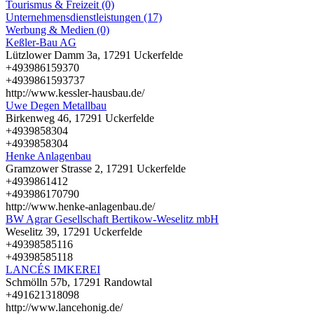
Tourismus & Freizeit (0)
Unternehmensdienstleistungen (17)
Werbung & Medien (0)
Keßler-Bau AG
Lützlower Damm 3a, 17291 Uckerfelde
+493986159370
+4939861593737
http://www.kessler-hausbau.de/
Uwe Degen Metallbau
Birkenweg 46, 17291 Uckerfelde
+4939858304
+4939858304
Henke Anlagenbau
Gramzower Strasse 2, 17291 Uckerfelde
+4939861412
+493986170790
http://www.henke-anlagenbau.de/
BW Agrar Gesellschaft Bertikow-Weselitz mbH
Weselitz 39, 17291 Uckerfelde
+49398585116
+49398585118
LANCÉS IMKEREI
Schmölln 57b, 17291 Randowtal
+491621318098
http://www.lancehonig.de/