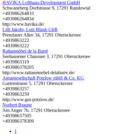
HAVIKA Lofthaus-Development GmbH
Schwaneberg Dorfstrasse 9, 17291 Randowtal
+493986264833
+493986264834
http://www.havika.de/
Lilli Jakobi, Lutz Blank GbR
Prenzlauer Allee 34, 17291 Oberuckersee
+4939863222
+4939863222
Rattanmöbel de la Barré
Seehausener Chaussee 3, 17291 Oberuckersee
+4939863319
+493986378205
http://www.rattanmoebel-delabarre.de/
Agrargesellschaft Potzlow mbH & Co. KG
Gartenstrasse 5, 17291 Oberuckersee
+4939863257
+4939863259
http://www.gut-potzlow.de/
Norbert Braune
Am Anger 7b, 17291 Oberuckersee
+49398637505
+493986378309
1