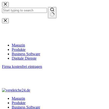
Zum
Inhalt
springen
Keine
Ergebnisse
Magazin
Produkte
Business Software
Digitale Dienste
Firma kostenfrei eintragen
Magazin
Produkte
Business Software