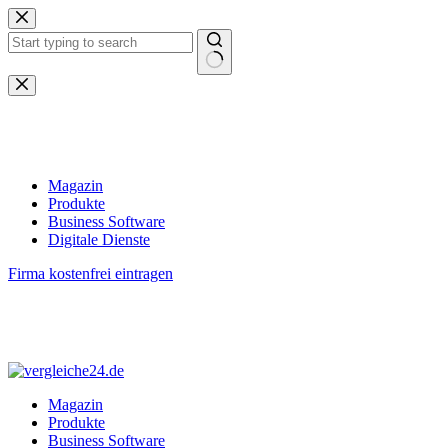
Zum
Inhalt
springen
Keine
Ergebnisse
Magazin
Produkte
Business Software
Digitale Dienste
Firma kostenfrei eintragen
Magazin
Produkte
Business Software