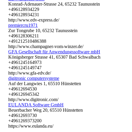
Konrad-Adenauer-Strasse 24, 65232 Taunusstein
+496128934229
+496128934231
http://www.edv-express.de/
premiercru1971
Zur Tongrube 10, 65232 Taunusstein
+496128306211
+491212510486388
http://www.champagner-vom-winzer.de/
GFA Gesellschaft für Anwendungssoftware mbH
Königsberger Strasse 41, 65307 Bad Schwalbach
+4961245164973
+4961245149747
http://www.gfa-edv.de/
digitronic computersysteme
Auf der Langwies 1, 65510 Hünstetten
+49612694530
+496126945342
http://www.digitronic.com/
EULANDA Software GmbH
Beuerbacher Weg 20, 65510 Hünstetten
+49612693730
+4961269373200
https://www.eulanda.eu/