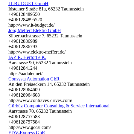
IT-BUDGET GmbH
Idsteiner Straße 81a, 65232 Taunusstein
+496128489550
+4961284895520
http://www.it-budget.de/
Jörg Meffert Elektro GmbH
Silberbachstrasse 7, 65232 Taunusstein
+49612886989
+49612886793
http://www.elektro-meffert.de/
IAZ R. Herfort e.K.
Aarstrasse 90, 65232 Taunusstein
+49612841244
https://aartaler.net/
Consysta Automation GbR
An den Freiaeckern 14, 65232 Taunusstein
+496128964609
+496128964608
http://www.contraves-drives.com/
Gürbüz Computer Consulting & Service International
Aarstrasse 70, 65232 Taunusstein
+496128757583
+496128757584
http://www.gccsi.com/
EDV-Express GbR