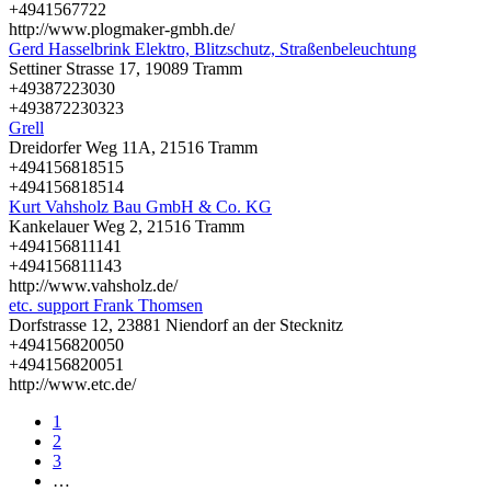
+4941567722
http://www.plogmaker-gmbh.de/
Gerd Hasselbrink Elektro, Blitzschutz, Straßenbeleuchtung
Settiner Strasse 17, 19089 Tramm
+49387223030
+493872230323
Grell
Dreidorfer Weg 11A, 21516 Tramm
+494156818515
+494156818514
Kurt Vahsholz Bau GmbH & Co. KG
Kankelauer Weg 2, 21516 Tramm
+494156811141
+494156811143
http://www.vahsholz.de/
etc. support Frank Thomsen
Dorfstrasse 12, 23881 Niendorf an der Stecknitz
+494156820050
+494156820051
http://www.etc.de/
1
2
3
…