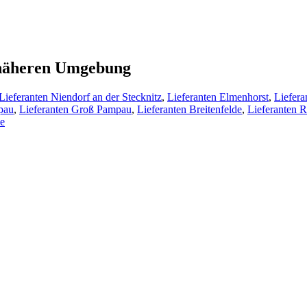
r näheren Umgebung
Lieferanten Niendorf an der Stecknitz
,
Lieferanten Elmenhorst
,
Liefer
pau
,
Lieferanten Groß Pampau
,
Lieferanten Breitenfelde
,
Lieferanten 
de