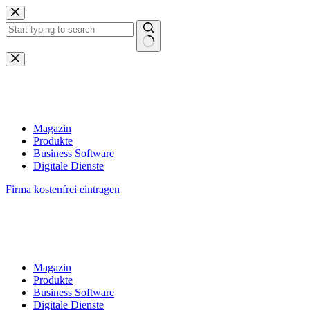
Zum
Inhalt
springen
Keine
Ergebnisse
Magazin
Produkte
Business Software
Digitale Dienste
Firma kostenfrei eintragen
Magazin
Produkte
Business Software
Digitale Dienste