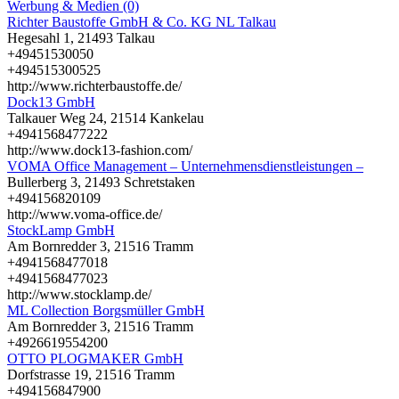
Werbung & Medien (0)
Richter Baustoffe GmbH & Co. KG NL Talkau
Hegesahl 1, 21493 Talkau
+49451530050
+494515300525
http://www.richterbaustoffe.de/
Dock13 GmbH
Talkauer Weg 24, 21514 Kankelau
+4941568477222
http://www.dock13-fashion.com/
VOMA Office Management – Unternehmensdienstleistungen –
Bullerberg 3, 21493 Schretstaken
+494156820109
http://www.voma-office.de/
StockLamp GmbH
Am Bornredder 3, 21516 Tramm
+4941568477018
+4941568477023
http://www.stocklamp.de/
ML Collection Borgsmüller GmbH
Am Bornredder 3, 21516 Tramm
+4926619554200
OTTO PLOGMAKER GmbH
Dorfstrasse 19, 21516 Tramm
+494156847900