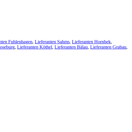
anten Fuhlenhagen
,
Lieferanten Sahms
,
Lieferanten Hornbek
,
Roseburg
,
Lieferanten Köthel
,
Lieferanten Bälau
,
Lieferanten Grabau
,