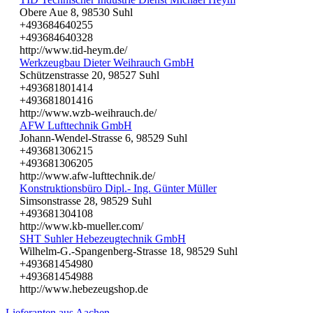
Obere Aue 8, 98530 Suhl
+493684640255
+493684640328
http://www.tid-heym.de/
Werkzeugbau Dieter Weihrauch GmbH
Schützenstrasse 20, 98527 Suhl
+493681801414
+493681801416
http://www.wzb-weihrauch.de/
AFW Lufttechnik GmbH
Johann-Wendel-Strasse 6, 98529 Suhl
+493681306215
+493681306205
http://www.afw-lufttechnik.de/
Konstruktionsbüro Dipl.- Ing. Günter Müller
Simsonstrasse 28, 98529 Suhl
+493681304108
http://www.kb-mueller.com/
SHT Suhler Hebezeugtechnik GmbH
Wilhelm-G.-Spangenberg-Strasse 18, 98529 Suhl
+493681454980
+493681454988
http://www.hebezeugshop.de
Lieferanten aus Aachen