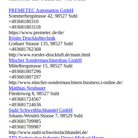
PREMETEC Automation GmbH
Sommerbergstrasse 42, 98527 Suhl
+49368180310
+493681803118
https://www.premetec.de/de/
Rösler Drucklufttechnik
Gothaer Strasse 135, 98527 Suhl
+493681762368
http://www.roesler-druckluft.de/main.html
Mischer Sondermaschinenbau GmbH
Mittelbergstrasse 15, 98527 Suhl
+493681807296
+493681807297
http://www.mischer-sondermaschinen.business.t-online.de/
Matthias Neubauer
Fliederweg 8, 98527 Suhl
+493681724567
+493681724636
Stahl Schweißfachhandel GmbH
Johann-Wendel-Strasse 7, 98529 Suhl
+493681709985
+493681709987
http://www.stahl-schweissfachhandel.de/
TID Technischer Industrie Dienst Michael Heym