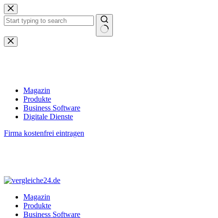
Zum
Inhalt
springen
Keine
Ergebnisse
Magazin
Produkte
Business Software
Digitale Dienste
Firma kostenfrei eintragen
Magazin
Produkte
Business Software