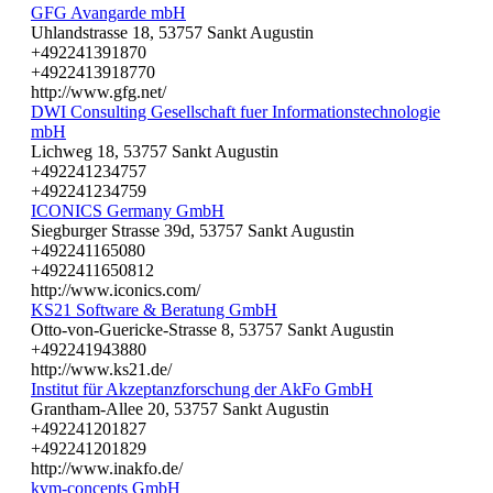
GFG Avangarde mbH
Uhlandstrasse 18, 53757 Sankt Augustin
+492241391870
+4922413918770
http://www.gfg.net/
DWI Consulting Gesellschaft fuer Informationstechnologie
mbH
Lichweg 18, 53757 Sankt Augustin
+492241234757
+492241234759
ICONICS Germany GmbH
Siegburger Strasse 39d, 53757 Sankt Augustin
+492241165080
+4922411650812
http://www.iconics.com/
KS21 Software & Beratung GmbH
Otto-von-Guericke-Strasse 8, 53757 Sankt Augustin
+492241943880
http://www.ks21.de/
Institut für Akzeptanzforschung der AkFo GmbH
Grantham-Allee 20, 53757 Sankt Augustin
+492241201827
+492241201829
http://www.inakfo.de/
kvm-concepts GmbH