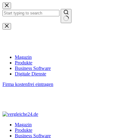
Zum
Inhalt
springen
Keine
Ergebnisse
Magazin
Produkte
Business Software
Digitale Dienste
Firma kostenfrei eintragen
Magazin
Produkte
Business Software