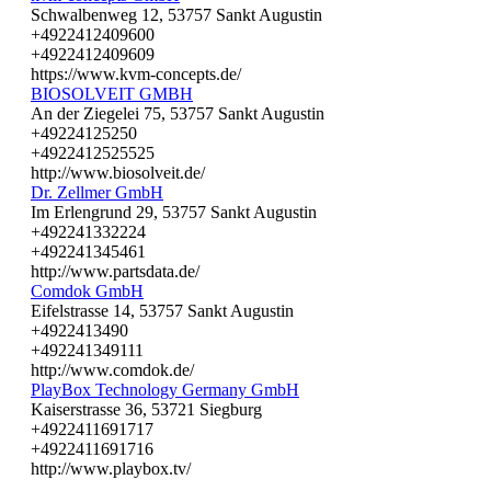
Schwalbenweg 12, 53757 Sankt Augustin
+4922412409600
+4922412409609
https://www.kvm-concepts.de/
BIOSOLVEIT GMBH
An der Ziegelei 75, 53757 Sankt Augustin
+49224125250
+4922412525525
http://www.biosolveit.de/
Dr. Zellmer GmbH
Im Erlengrund 29, 53757 Sankt Augustin
+492241332224
+492241345461
http://www.partsdata.de/
Comdok GmbH
Eifelstrasse 14, 53757 Sankt Augustin
+4922413490
+492241349111
http://www.comdok.de/
PlayBox Technology Germany GmbH
Kaiserstrasse 36, 53721 Siegburg
+4922411691717
+4922411691716
http://www.playbox.tv/