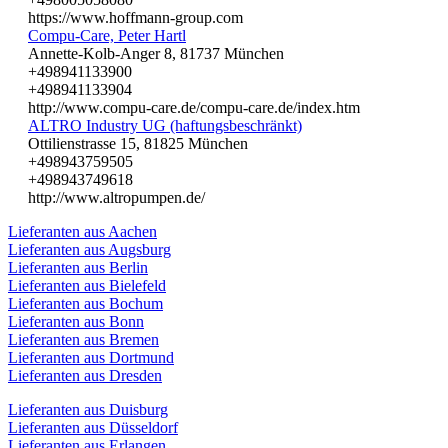
https://www.hoffmann-group.com
Compu-Care, Peter Hartl
Annette-Kolb-Anger 8, 81737 München
+498941133900
+498941133904
http://www.compu-care.de/compu-care.de/index.htm
ALTRO Industry UG (haftungsbeschränkt)
Ottilienstrasse 15, 81825 München
+498943759505
+498943749618
http://www.altropumpen.de/
Lieferanten aus Aachen
Lieferanten aus Augsburg
Lieferanten aus Berlin
Lieferanten aus Bielefeld
Lieferanten aus Bochum
Lieferanten aus Bonn
Lieferanten aus Bremen
Lieferanten aus Dortmund
Lieferanten aus Dresden
Lieferanten aus Duisburg
Lieferanten aus Düsseldorf
Lieferanten aus Erlangen