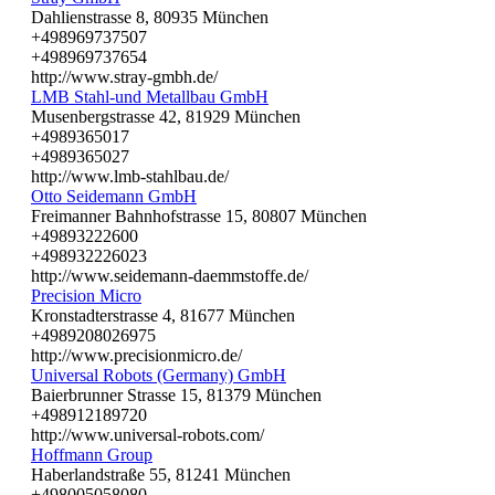
Dahlienstrasse 8, 80935 München
+498969737507
+498969737654
http://www.stray-gmbh.de/
LMB Stahl-und Metallbau GmbH
Musenbergstrasse 42, 81929 München
+4989365017
+4989365027
http://www.lmb-stahlbau.de/
Otto Seidemann GmbH
Freimanner Bahnhofstrasse 15, 80807 München
+49893222600
+498932226023
http://www.seidemann-daemmstoffe.de/
Precision Micro
Kronstadterstrasse 4, 81677 München
+4989208026975
http://www.precisionmicro.de/
Universal Robots (Germany) GmbH
Baierbrunner Strasse 15, 81379 München
+498912189720
http://www.universal-robots.com/
Hoffmann Group
Haberlandstraße 55, 81241 München
+498005058080