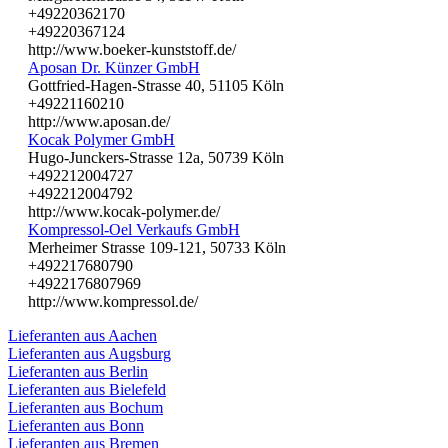
+49220362170
+49220367124
http://www.boeker-kunststoff.de/
Aposan Dr. Künzer GmbH
Gottfried-Hagen-Strasse 40, 51105 Köln
+49221160210
http://www.aposan.de/
Kocak Polymer GmbH
Hugo-Junckers-Strasse 12a, 50739 Köln
+492212004727
+492212004792
http://www.kocak-polymer.de/
Kompressol-Oel Verkaufs GmbH
Merheimer Strasse 109-121, 50733 Köln
+492217680790
+4922176807969
http://www.kompressol.de/
Lieferanten aus Aachen
Lieferanten aus Augsburg
Lieferanten aus Berlin
Lieferanten aus Bielefeld
Lieferanten aus Bochum
Lieferanten aus Bonn
Lieferanten aus Bremen