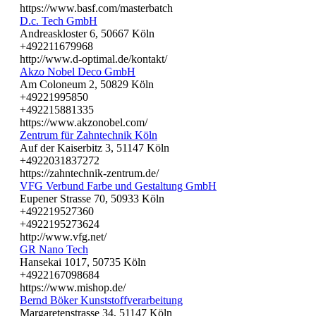
https://www.basf.com/masterbatch
D.c. Tech GmbH
Andreaskloster 6, 50667 Köln
+492211679968
http://www.d-optimal.de/kontakt/
Akzo Nobel Deco GmbH
Am Coloneum 2, 50829 Köln
+49221995850
+492215881335
https://www.akzonobel.com/
Zentrum für Zahntechnik Köln
Auf der Kaiserbitz 3, 51147 Köln
+4922031837272
https://zahntechnik-zentrum.de/
VFG Verbund Farbe und Gestaltung GmbH
Eupener Strasse 70, 50933 Köln
+492219527360
+4922195273624
http://www.vfg.net/
GR Nano Tech
Hansekai 1017, 50735 Köln
+4922167098684
https://www.mishop.de/
Bernd Böker Kunststoffverarbeitung
Margaretenstrasse 34, 51147 Köln