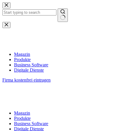
Zum
Inhalt
springen
Keine
Ergebnisse
Magazin
Produkte
Business Software
Digitale Dienste
Firma kostenfrei eintragen
Magazin
Produkte
Business Software
Digitale Dienste