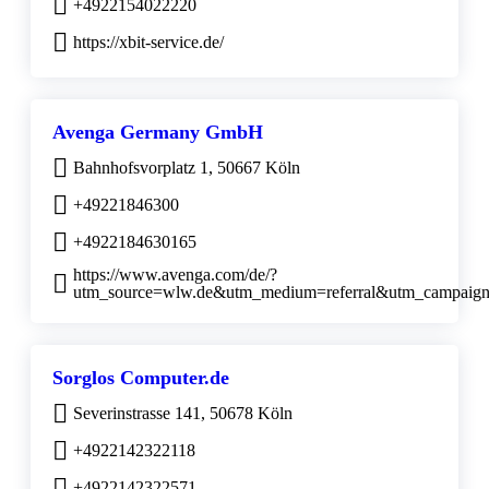
+4922154022220
https://xbit-service.de/
Avenga Germany GmbH
Bahnhofsvorplatz 1, 50667 Köln
+49221846300
+4922184630165
https://www.avenga.com/de/?
utm_source=wlw.de&utm_medium=referral&utm_campaig
Sorglos Computer.de
Severinstrasse 141, 50678 Köln
+4922142322118
+4922142322571