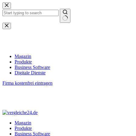
Zum
Inhalt
springen
Keine
Ergebnisse
Magazin
Produkte
Business Software
Digitale Dienste
Firma kostenfrei eintragen
Magazin
Produkte
Business Software