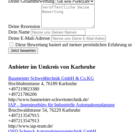
Deine Gesamtbewertung
Deine Rezension
Dein Name
Deine E-Mail-Adresse
Diese Bewertung basiert auf meiner persönlichen Erfahrung u
Jetzt bewerten
Anbieter im Umkreis von Karlsruhe
Baumeister Schweißtechnik GmbH & Co.KG
Hochbahnstrasse 4, 76189 Karlsruhe
+497219823380
+49721786206
http://www.baumeister-schweisstechnik.de/
IAP – Ingenieurbüro für Industrielle Automationsplanung
Bruchwaldstrasse 54, 76229 Karlsruhe
+497213547915
+497213547913
http://www.iap-team.de/
OSD Schenck Automatisierungstechnik GmbH