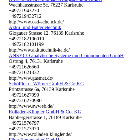
Wachhausstrasse 5c, 76227 Karlsruhe
+49721943270
+497219432712
http://www.osd-schenck.de/
Akku- und Batterietechnik
Glogauer Strasse 12, 76139 Karlsruhe
+4972182106010
+4972182101199
http://www.akkutechnik-ka.de/
ANSYCO analytische Systeme und Componenten GmbH
Ostring 4, 76131 Karlsruhe
+49721626560
+49721621332
http://www.gasmet.de/
Schöffler u. Wörner GmbH & Co KG
Printzstrasse 6a, 76139 Karlsruhe
+49721627090
+497216270980
http://www.swweb.de/
Rolladen-Klingler GmbH & Co. KG
Babbergerstrasse 1, 76189 Karlsruhe
+49721576797
+49721573970
http://www.rolladen-klingler.de/
Fiber Engineering GmbH