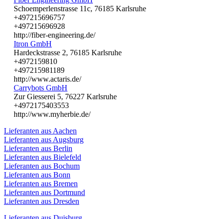
Schoemperlenstrasse 11c, 76185 Karlsruhe
+497215696757
+497215696928
http://fiber-engineering.de/
Itron GmbH
Hardeckstrasse 2, 76185 Karlsruhe
+4972159810
+497215981189
http://www.actaris.de/
Carrybots GmbH
Zur Giesserei 5, 76227 Karlsruhe
+4972175403553
http://www.myherbie.de/
Lieferanten aus Aachen
Lieferanten aus Augsburg
Lieferanten aus Berlin
Lieferanten aus Bielefeld
Lieferanten aus Bochum
Lieferanten aus Bonn
Lieferanten aus Bremen
Lieferanten aus Dortmund
Lieferanten aus Dresden
Lieferanten aus Duisburg