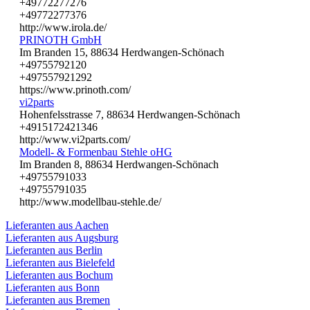
+49772277276
+49772277376
http://www.irola.de/
PRINOTH GmbH
Im Branden 15, 88634 Herdwangen-Schönach
+49755792120
+497557921292
https://www.prinoth.com/
vi2parts
Hohenfelsstrasse 7, 88634 Herdwangen-Schönach
+4915172421346
http://www.vi2parts.com/
Modell- & Formenbau Stehle oHG
Im Branden 8, 88634 Herdwangen-Schönach
+49755791033
+49755791035
http://www.modellbau-stehle.de/
Lieferanten aus Aachen
Lieferanten aus Augsburg
Lieferanten aus Berlin
Lieferanten aus Bielefeld
Lieferanten aus Bochum
Lieferanten aus Bonn
Lieferanten aus Bremen