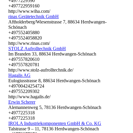
+4977229590
+497722959160
http://www.wiha.com/
rinas Gerätetechnik GmbH
Aftholderberg/Wiesenstrasse 7, 88634 Herdwangen-
Schönach
+497552405880
+4975524058820
http://www.rinas.com/
STOLZ Aufrolltechnik GmbH
Im Branden 33, 88634 Herdwangen-Schönach
+497557820610
+497557820781
http://www.stolz-aufrolltechnik.de/
Hagalis AG
Eulogiusstrasse 8, 88634 Herdwangen-Schönach
+49700424254724
+497552209302
http://www.hagalis.de/
Erwin Scherer
Alemannenweg 5, 78136 Herdwangen-Schönach
+4977225318
+4977225318
IROLA Industriekomponenten GmbH & Co. KG
Talstrasse 9 – 11, 78136 Herdwangen-Schönach