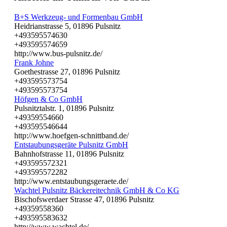
B+S Werkzeug- und Formenbau GmbH
Heidrianstrasse 5, 01896 Pulsnitz
+493595574630
+493595574659
http://www.bus-pulsnitz.de/
Frank Johne
Goethestrasse 27, 01896 Pulsnitz
+493595573754
+493595573754
Höfgen & Co GmbH
Pulsnitztalstr. 1, 01896 Pulsnitz
+49359554660
+493595546644
http://www.hoefgen-schnittband.de/
Entstaubungsgeräte Pulsnitz GmbH
Bahnhofstrasse 11, 01896 Pulsnitz
+493595572321
+493595572282
http://www.entstaubungsgeraete.de/
Wachtel Pulsnitz Bäckereitechnik GmbH & Co KG
Bischofswerdaer Strasse 47, 01896 Pulsnitz
+49359558360
+493595583632
http://www.wachtel.de/