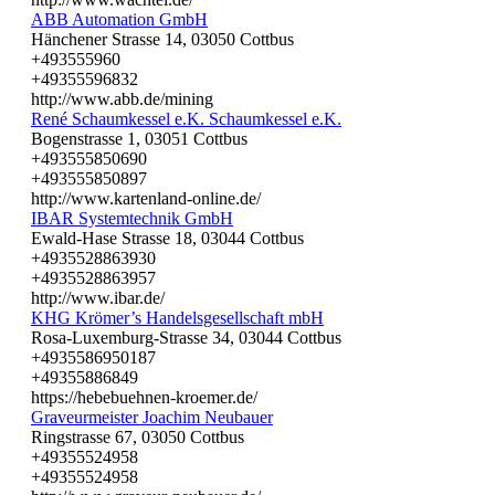
ABB Automation GmbH
Hänchener Strasse 14, 03050 Cottbus
+493555960
+49355596832
http://www.abb.de/mining
René Schaumkessel e.K. Schaumkessel e.K.
Bogenstrasse 1, 03051 Cottbus
+493555850690
+493555850897
http://www.kartenland-online.de/
IBAR Systemtechnik GmbH
Ewald-Hase Strasse 18, 03044 Cottbus
+4935528863930
+4935528863957
http://www.ibar.de/
KHG Krömer’s Handelsgesellschaft mbH
Rosa-Luxemburg-Strasse 34, 03044 Cottbus
+4935586950187
+49355886849
https://hebebuehnen-kroemer.de/
Graveurmeister Joachim Neubauer
Ringstrasse 67, 03050 Cottbus
+49355524958
+49355524958