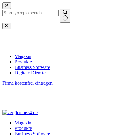
Zum
Inhalt
springen
Keine
Ergebnisse
Magazin
Produkte
Business Software
Digitale Dienste
Firma kostenfrei eintragen
Magazin
Produkte
Business Software