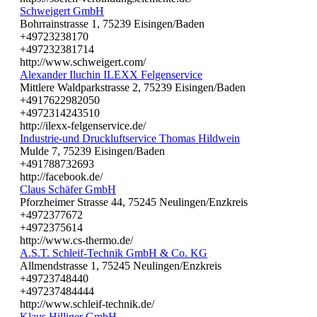
Schweigert GmbH
Bohrrainstrasse 1, 75239 Eisingen/Baden
+49723238170
+497232381714
http://www.schweigert.com/
Alexander Iluchin ILEXX Felgenservice
Mittlere Waldparkstrasse 2, 75239 Eisingen/Baden
+4917622982050
+4972314243510
http://ilexx-felgenservice.de/
Industrie-und Druckluftservice Thomas Hildwein
Mulde 7, 75239 Eisingen/Baden
+491788732693
http://facebook.de/
Claus Schäfer GmbH
Pforzheimer Strasse 44, 75245 Neulingen/Enzkreis
+4972377672
+4972375614
http://www.cs-thermo.de/
A.S.T. Schleif-Technik GmbH & Co. KG
Allmendstrasse 1, 75245 Neulingen/Enzkreis
+49723748440
+497237484444
http://www.schleif-technik.de/
Klaus Hilliger GmbH